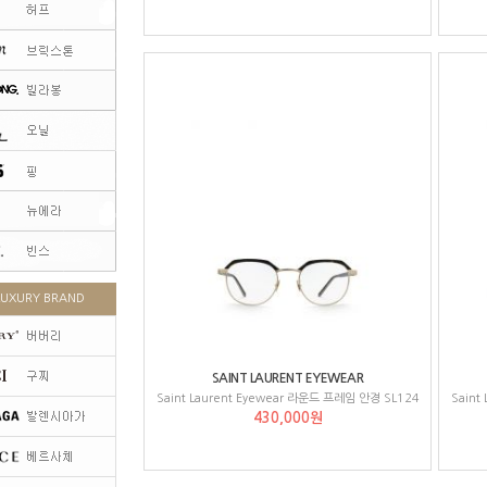
LUXURY BRAND
SAINT LAURENT EYEWEAR
Saint Laurent Eyewear 라운드 프레임 안경 SL124
Saint
430,000원