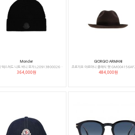
Moncler
GIORGIO ARMANI
몽클레어 텍스처드 니트 비니 모자 L20913B00026M4281
조르지오 아르마니 클래식 햇 GM004156AF
364,000원
484,000원