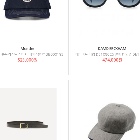
Moncler
DAVID BECKHAM
몽클레어 콘트라스트 스티치 베이스볼 캡 3B00019598X1
데이비드 베컴 DB1080CS 클립형 안경 Db10
623,000원
474,000원