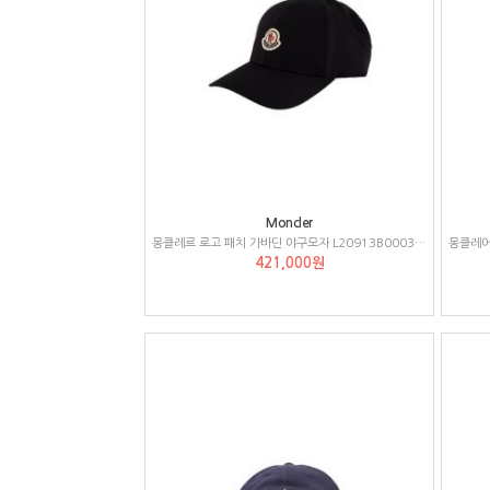
Moncler
몽클레르 로고 패치 가바딘 야구모자 L20913B000374863
421,000원