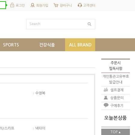
로그인
회원가입
장바구니
고객센터
Search
SPORTS
건강식품
ALL BRAND
주문시
필독사항
개인통관고유부호
발급안내
셀프결제
수영복
상품문의
구매후기
오늘본상품
러/스카프
넥타이
TOP