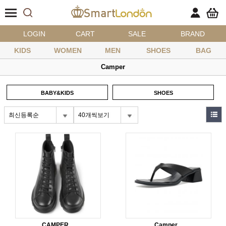
LOGIN
CART
SALE
BRAND
KIDS
WOMEN
MEN
SHOES
BAG
Camper
BABY&KIDS
SHOES
최신등록순
40개씩보기
CAMPER
Camper