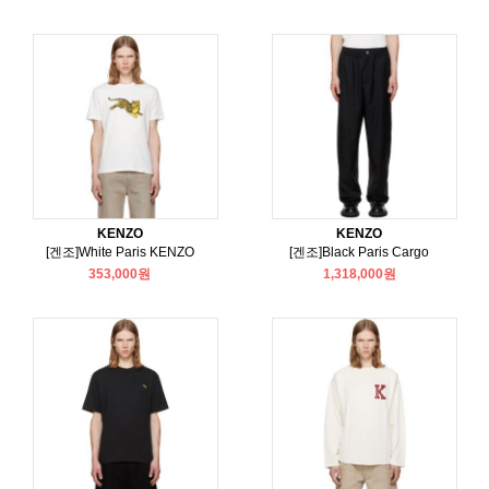
KENZO
KENZO
[겐조]White Paris KENZO
[겐조]Black Paris Cargo
353,000원
1,318,000원