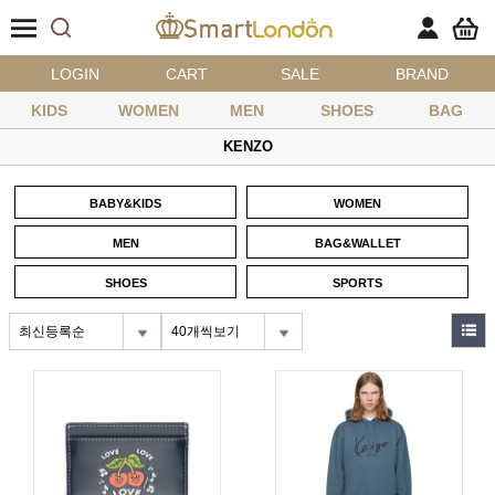
LOGIN
CART
SALE
BRAND
KIDS
WOMEN
MEN
SHOES
BAG
KENZO
BABY&KIDS
WOMEN
MEN
BAG&WALLET
SHOES
SPORTS
최신등록순
40개씩보기