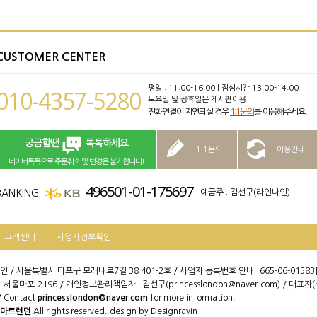
CUSTOMER CENTER
평일 : 11:00-16:00 | 점심시간 13:00-14:00
010-4357-5280
토요일 및 공휴일은 게시판이용
전화연결이 지연되실 경우
1:1문의
를 이용해주세요.
궁금할땐
톡톡하세요
1:1문의
이용안내
네이버톡톡으로 주문취소 및 변경은 불가합니다!
496501-01-175697
예금주 : 김선구(라인나인)
고객센터
사업자정보확인
인 / 서울특별시 마포구 모래내로7길 38 401-2호 / 사업자 등록번호 안내 [665-06-01583
-서울마포-2196 / 개인정보관리책임자 : 김선구(princesslondon@naver.com) / 대표자(
/ Contact
princesslondon@naver.com
for more information.
마트런던
All rights reserved. design by Designravin