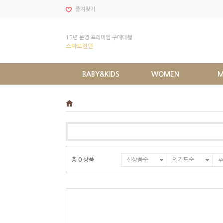
즐겨찾기
15년 운영 프리미엄 구매대행
스마트런던
BABY&KIDS
WOMEN
M
총
0
상품
신상품순
인기도순