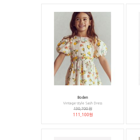
Boden
Vintage-style Sash Dress
130,700 원
111,100원