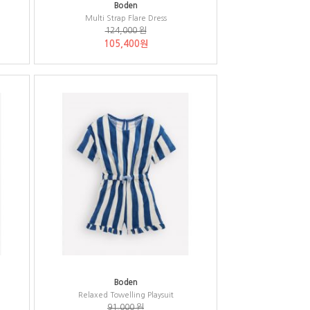
Boden
Multi Strap Flare Dress
124,000 원
105,400원
Boden
Relaxed Towelling Playsuit
91,000 원