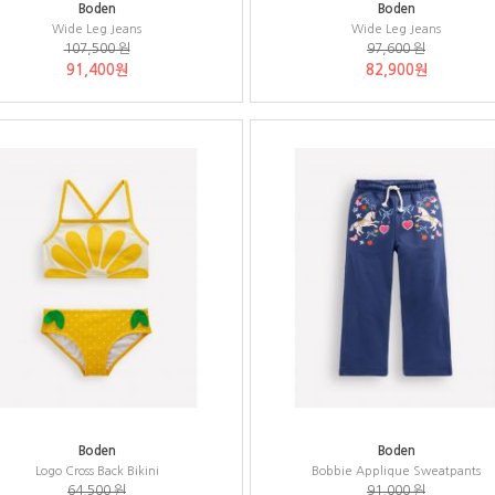
Boden
Boden
Wide Leg Jeans
Wide Leg Jeans
107,500 원
97,600 원
91,400원
82,900원
Boden
Boden
Logo Cross Back Bikini
Bobbie Applique Sweatpants
64,500 원
91,000 원