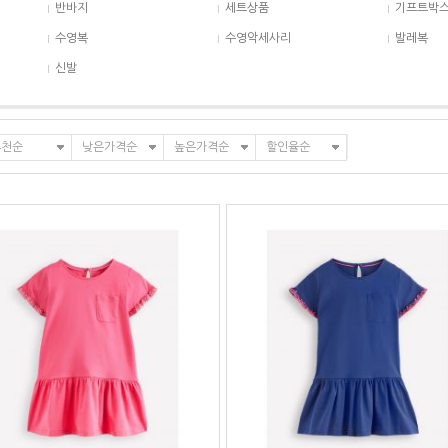
반바지
세트상품
기프트박
수영복
수영악세사리
발레복
신발
추천순
낮은가격순
높은가격순
할인율순