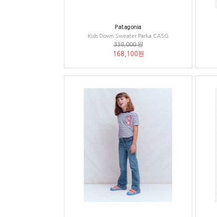
Patagonia
Kids Down Sweater Parka CASG
338,000 원
168,100원