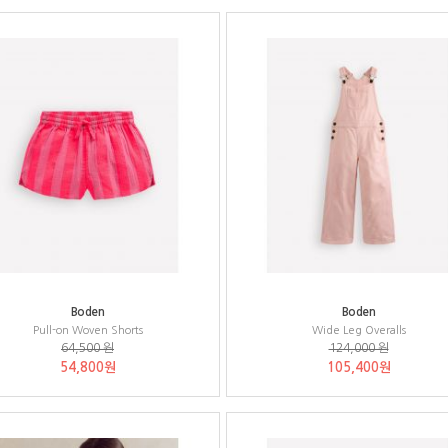
Boden
Boden
Pull-on Woven Shorts
Wide Leg Overalls
64,500 원
124,000 원
54,800원
105,400원