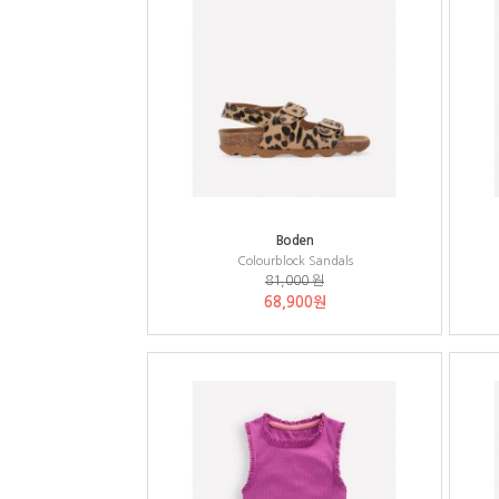
Boden
Colourblock Sandals
81,000 원
68,900원