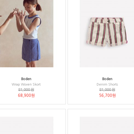
Boden
Boden
Wrap Woven Skort
Denim Shorts
81,000 원
81,000 원
68,900원
56,700원