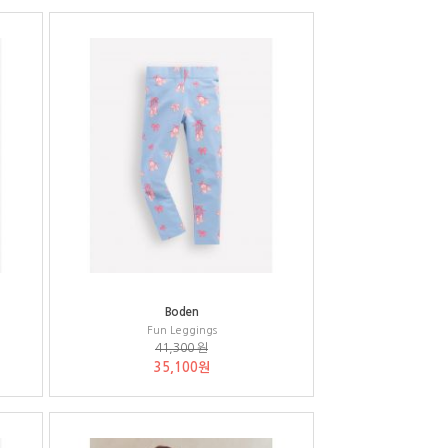
Boden
Fun Leggings
41,300 원
35,100원