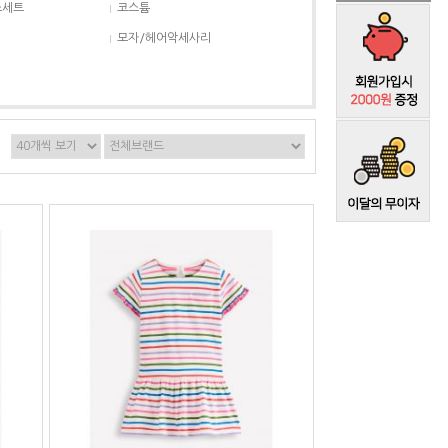
스세트
코스튬
모자/헤어악세사리