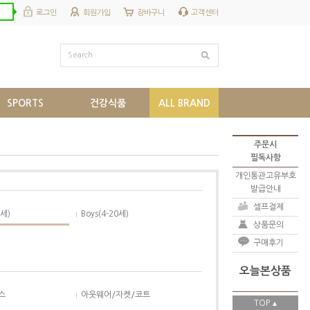
로그인
회원가입
장바구니
고객센터
Search
SPORTS
건강식품
ALL BRAND
주문시
필독사항
개인통관고유부호
발급안내
셀프결제
6세)
Boys(4-20세)
상품문의
구매후기
오늘본상품
스
아웃웨어/자켓/코트
TOP