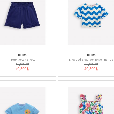
Boden
Boden
Pretty Jersey Shorts
Dropped Shoulder Towelling Top
48,000 원
48,000 원
40,800원
40,800원