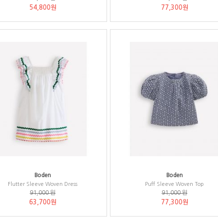
54,800원
77,300원
Boden
Boden
Flutter Sleeve Woven Dress
Puff Sleeve Woven Top
91,000 원
91,000 원
63,700원
77,300원