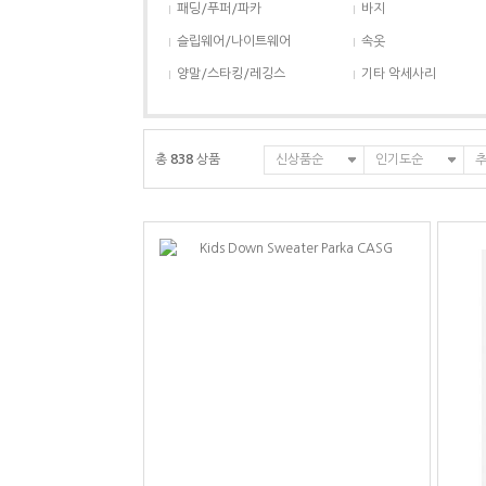
패딩/푸퍼/파카
바지
슬립웨어/나이트웨어
속옷
양말/스타킹/레깅스
기타 악세사리
총
838
상품
신상품순
인기도순